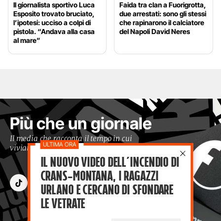
Il giornalista sportivo Luca
Faida tra clan a Fuorigrotta,
Esposito trovato bruciato,
due arrestati: sono gli stessi
l’ipotesi: ucciso a colpi di
che rapinarono il calciatore
pistola. “Andava alla casa
del Napoli David Neres
al mare”
Più che un giornale
Il media che racconta il tempo in cui
viviamo con occhi moderni
Il nuovo video dell’incendio di
Crans-Montana, i ragazzi
Urlano e cercano di sfondare
le vetrate