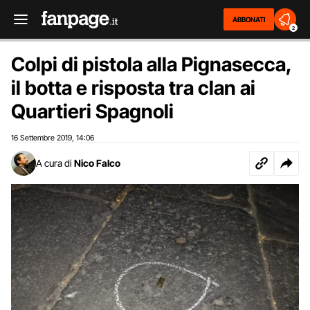
ABBONATI
2
Colpi di pistola alla Pignasecca,
il botta e risposta tra clan ai
Quartieri Spagnoli
16 Settembre 2019
14:06
,
A cura di
Nico Falco