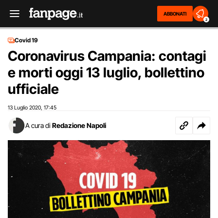
ABBONATI
2
Covid 19
Coronavirus Campania: contagi
e morti oggi 13 luglio, bollettino
ufficiale
13 Luglio 2020
17:45
,
A cura di
Redazione Napoli