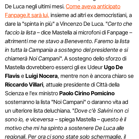
De Luca negli ultimi mesi.
Come aveva anticipato
Fanpage.it sarà lui,
insieme ad altri ex democristiani, a
dare la "spinta in più" a Vincenzo De Luca. "
Certo che
faccio la lista
– dice Mastella ai microfoni di Fanpage –
altrimenti me ne stavo a Benevento. Faremo la lista
in tutta la Campania a sostegno del presidente e si
chiamerà Noi Campani
". A sostegno dello sforzo di
Mastella dovrebbero esserci gli ex Udeur
Ugo De
Flavis
e
Luigi Nocera
, mentre non è ancora chiaro se
Riccardo Villari
, attuale presidente di Città della
Scienza e l'ex ministro
Paolo Cirino Pomicino
sosterranno la lista "Noi Campani" o daranno vita ad
un ulteriore lista deluchiana. "
Dove c'è Salvini non ci
sono io, e viceversa
– spiega Mastella –
questo è il
motivo che mi ha spinto a sostenere De Luca alle
regionali. Per ora ci sono state solo schermaglie, il