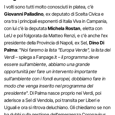
I volti sono tutti molto conosciuti in platea, c'è
Giovanni Palladino
, ex deputato di Scelta Civica e
ora tra i principali esponenti di Italia Viva in Campania,
con lui c'è la deputata
Michela Rostan
, eletta con
LeU e poi folgorata da Matteo Renzi, e c'è anche l'ex
presidente della Provincia di Napoli, ex Sel,
Dino Di
Palma
: "
Noi faremo la lista "Europa Verde", la lista dei
Verdi
– spiega a Fanpage.it –
il programma deve
essere sull'ambiente, abbiamo una grande
opportunità per fare un intervento importante
sull'ambiente con i fondi europei, dobbiamo fare in
modo che venga inserito nel programma del
presidente
". Di Palma nasce proprio nei Verdi, poi
aderisce a Sel di Vendola, poi transita per Liberi e
Uguali e ora si ritrova deluchiano. Gli chiediamo se non
ha dubbi sulla gestione dell'emergenza Coronavirus