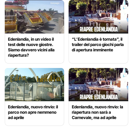
Edenlandia, in un video il
“L’Edenlandia è tornata”, il
test delle nuove giostre.
trailer del parco giochi parla
Siamo davvero vicini alla
di apertura imminente
riapertura?
Edenlandia, nuovo rinvio: il
Edenlandia, nuovo rinvio: la
parco non apre nemmeno
riapertura non sarà a
ad aprile
Carnevale, ma ad aprile