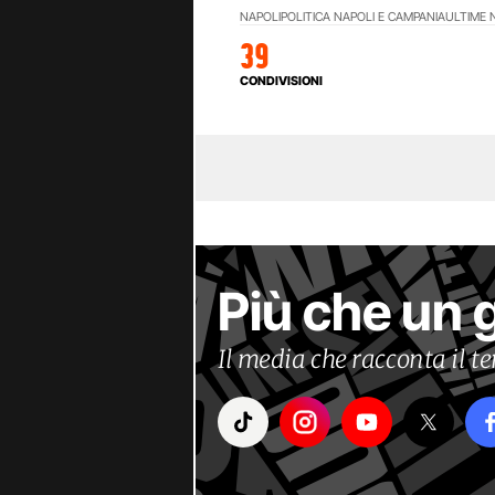
NAPOLI
POLITICA NAPOLI E CAMPANIA
ULTIME 
39
CONDIVISIONI
Più che un 
Il media che racconta il 