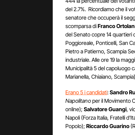
444 la percentuale dei votanti
del 2.7%. Ricordiamo che il vo
senatore che occuperà il seggi
scomparsa di
Franco Ortolan
del Senato copre 14 quartieri d
Poggioreale, Ponticelli, San C
Pietro a Patierno, Scampia Se
industriale. Alle ore 19 la mag
Municipalità 5 del capoluogo ca
Marianella, Chiaiano, Scampia)
Erano 5 i candidati
:
Sandro Ru
Napolitano
per il Movimento Ci
online);
Salvatore Guangi
, v
Napoli (Forza Italia, Fratelli d'I
Popolo);
Riccardo Guarino
(R