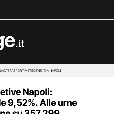
NACA
TRASPORTI
METEO
EVENTI A NAPOLI
etive Napoli:
le 9,52%. Alle urne
ne su 357.299