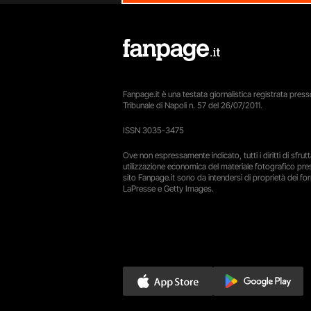
Fanpage.it è una testata giornalistica registrata presso
Tribunale di Napoli n. 57 del 26/07/2011.
ISSN 3035-3475
Ove non espressamente indicato, tutti i diritti di sfru
utilizzazione economica del materiale fotografico pre
sito Fanpage.it sono da intendersi di proprietà dei forn
LaPresse e Getty Images.