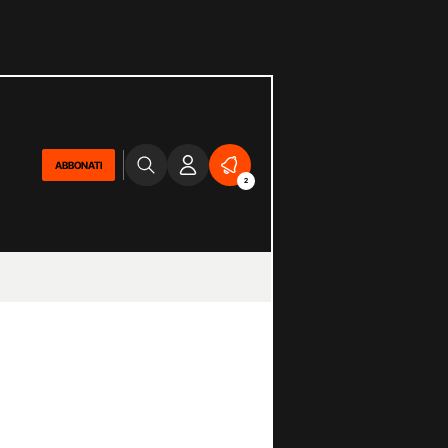
ABBONATI
2