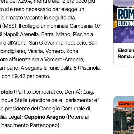
 era del 7.29%, mentre alle 12 era poco più
to si è reso necessario per elegge un
o rimasto vacante in seguito alla
i
(M5S). Il collegio uninominale Campania-07
i Napoli: Arenella, Barra, Miano, Piscinola
arlo all’Arena, San Giovanni a Teduccio, San
Elezion
condigliano, Vicaria, Vomero, Zona
Roma. A
giore affluenza era a Vomero-Arenella,
mpano. A seguire la ;unicipalità 8 (Piscinola,
 con il 9,42 per cento.
otolo
(Partito Democratico, DemA);
Luigi
nque Stelle (vincitore delle "parlamentarie"
OPINI
ice presidente del Consiglio Comunale di
talia, Lega);
Geppino Aragno
(Potere al
inascimento Partenopeo).