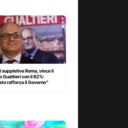
i suppletive Roma, vince il
o Gualtieri con il 62%:
ato rafforza il Governo”