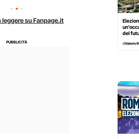
 leggere su Fanpage.it
Elezion
un’occ
del fut
di
Valerio 