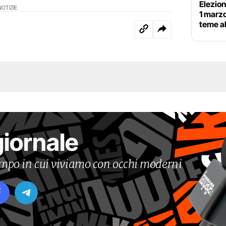
Elezio
NOTIZIE
1 marzo
teme a
giornale
tempo in cui viviamo con occhi moderni