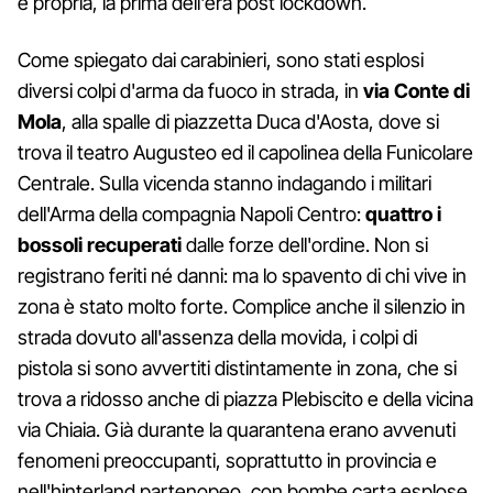
e propria, la prima dell'era post lockdown.
Come spiegato dai carabinieri, sono stati esplosi
diversi colpi d'arma da fuoco in strada, in
via Conte di
Mola
, alla spalle di piazzetta Duca d'Aosta, dove si
trova il teatro Augusteo ed il capolinea della Funicolare
Centrale. Sulla vicenda stanno indagando i militari
dell'Arma della compagnia Napoli Centro:
quattro i
bossoli recuperati
dalle forze dell'ordine. Non si
registrano feriti né danni: ma lo spavento di chi vive in
zona è stato molto forte. Complice anche il silenzio in
strada dovuto all'assenza della movida, i colpi di
pistola si sono avvertiti distintamente in zona, che si
trova a ridosso anche di piazza Plebiscito e della vicina
via Chiaia. Già durante la quarantena erano avvenuti
fenomeni preoccupanti, soprattutto in provincia e
nell'hinterland partenopeo, con bombe carta esplose