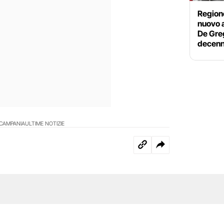
Region
nuovo a
De Greg
decenn
CAMPANIA
ULTIME NOTIZIE