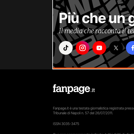
Più che un 
Il media che racconta il 
Fanpage.it è una testata giornalistica registrata presso
Tribunale di Napoli n. 57 del 26/07/2011.
ISSN 3035-3475