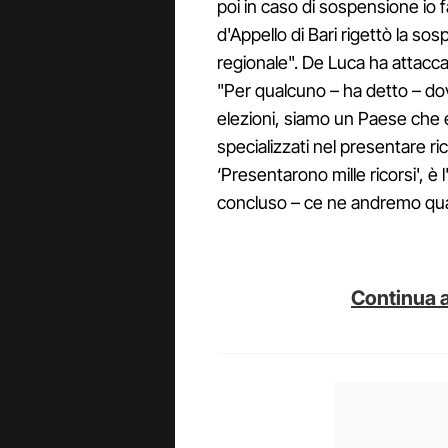
poi in caso di sospensione io f
d'Appello di Bari rigettò la s
regionale". De Luca ha attacc
"Per qualcuno – ha detto – dov
elezioni, siamo un Paese che e' 
specializzati nel presentare ri
‘Presentarono mille ricorsi', è l
concluso – ce ne andremo quand
Continua a