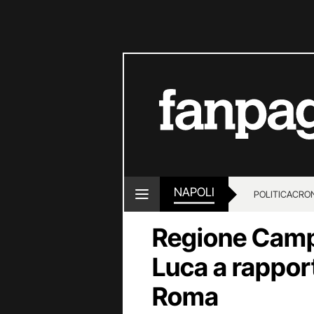
NAPOLI
POLITICA
CRO
Regione Camp
Luca a rappor
Roma