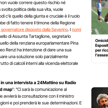
 non vuole correre questo rischio né
volta politica della sua vita, vuole
di c'è quello della giunta e cruciale è il ruolo
e di fatto tenere il timone della Regione
l governatore disposto dalla Severino
. I
nomi
ello di Assunta Tartaglione, segretario
Omicidi
uello della renziana europarlamentare Pina
Esposit
teo Renzi ha intenzione di dare una sua
per ric
l’assas
duare una soluzione solo parzialmente
utto di calcoli interni alla vicenda elettorale
 in una intervista a 24Mattino su Radio
ad map'
: "Ci sarà la comunicazione al
le avvierà la consultazione con il ministro
Regioni e poi prenderà le sue determinazioni. E