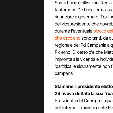
Santa Lucia è altissimo. Renzi
tantomeno De Luca, ormai alla s
rinunciare a governare. Tra i no
del vicepresidente che dovrebb
durante l'eventuale
blocco de
che circolano
sono tanti, da qu
regionale del Pd Campania a q
Picierno. Di certo c'è che Mat
impronta alla vicenda e indivi
‘partitica' e sicuramente non fr
campana.
Stamane il presidente eletto
24 aveva dettato la sua ‘ro
Presidente del Consiglio il qua
dell'Interno, il ministro delle 