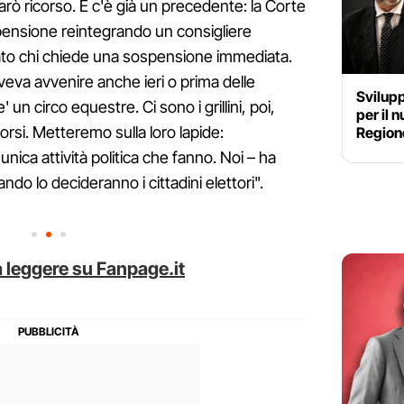
arò ricorso. E c'è già un precedente: la Corte
ospensione reintegrando un consigliere
ato chi chiede una sospensione immediata.
eva avvenire anche ieri o prima delle
Svilup
un circo equestre. Ci sono i grillini, poi,
per il 
corsi. Metteremo sulla loro lapide:
Regione
'unica attività politica che fanno. Noi – ha
o lo decideranno i cittadini elettori".
 leggere su Fanpage.it