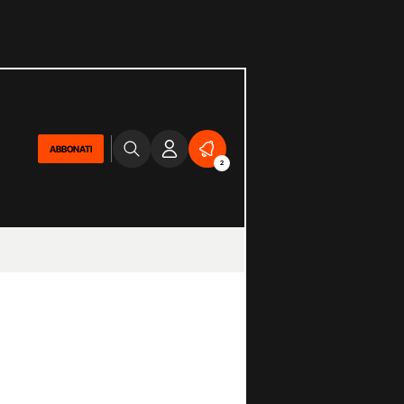
ABBONATI
2