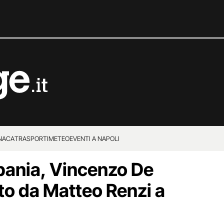
NACA
TRASPORTI
METEO
EVENTI A NAPOLI
ania, Vincenzo De
to da Matteo Renzi a