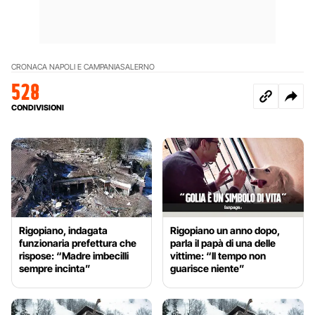
CRONACA NAPOLI E CAMPANIA
SALERNO
528
CONDIVISIONI
Rigopiano, indagata
Rigopiano un anno dopo,
funzionaria prefettura che
parla il papà di una delle
rispose: “Madre imbecilli
vittime: “Il tempo non
sempre incinta”
guarisce niente”