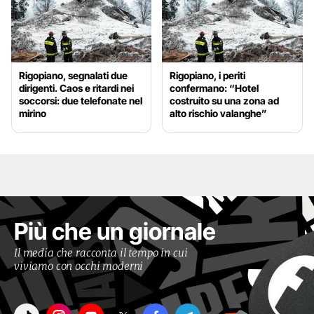
Rigopiano, segnalati due
Rigopiano, i periti
dirigenti. Caos e ritardi nei
confermano: “Hotel
soccorsi: due telefonate nel
costruito su una zona ad
mirino
alto rischio valanghe”
Più che un giornale
Il media che racconta il tempo in cui
viviamo con occhi moderni