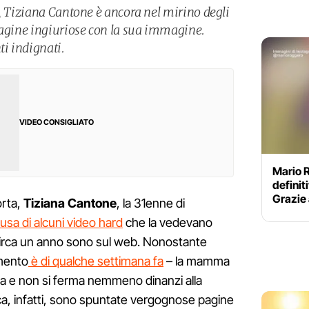
o, Tiziana Cantone è ancora nel mirino degli
pagine ingiuriose con la sua immagine.
ti indignati.
VIDEO CONSIGLIATO
Mario 
definit
Grazie 
rta,
Tiziana Cantone
, la 31enne di
ausa di alcuni video hard
che la vedevano
irca un anno sono sul web. Nonostante
mento
è di qualche settimana fa
– la mamma
fica e non si ferma nemmeno dinanzi alla
ica, infatti, sono spuntate vergognose pagine