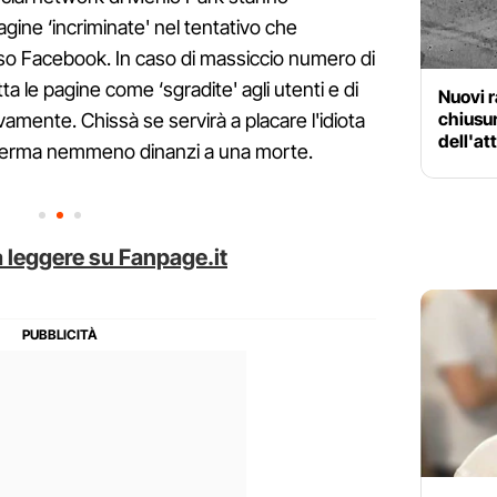
ine ‘incriminate' nel tentativo che
so Facebook. In caso di massiccio numero di
tta le pagine come ‘sgradite' agli utenti e di
Nuovi r
chiusur
amente. Chissà se servirà a placare l'idiota
dell'at
si ferma nemmeno dinanzi a una morte.
 leggere su Fanpage.it