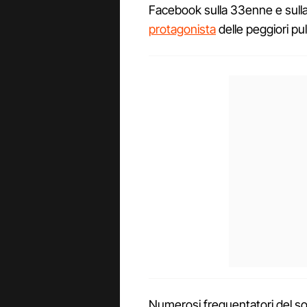
Facebook sulla 33enne e sull
protagonista
delle peggiori pul
Numerosi frequentatori del so