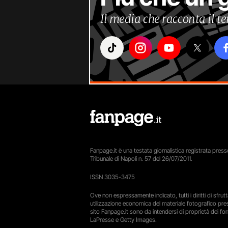
Il media che racconta il 
Fanpage.it è una testata giornalistica registrata presso
Tribunale di Napoli n. 57 del 26/07/2011.
ISSN 3035-3475
Ove non espressamente indicato, tutti i diritti di sfru
utilizzazione economica del materiale fotografico pre
sito Fanpage.it sono da intendersi di proprietà dei forn
LaPresse e Getty Images.