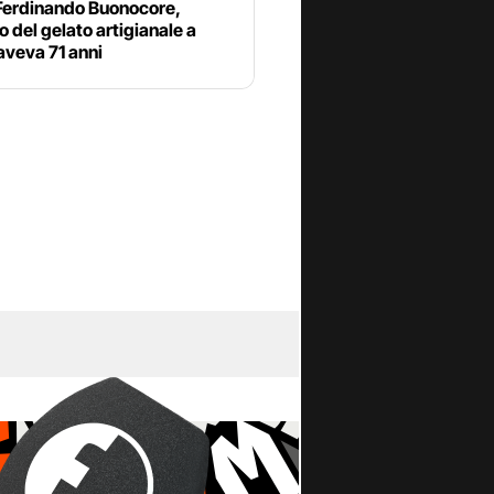
Ferdinando Buonocore,
 del gelato artigianale a
aveva 71 anni