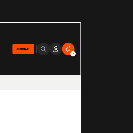
ABBONATI
2