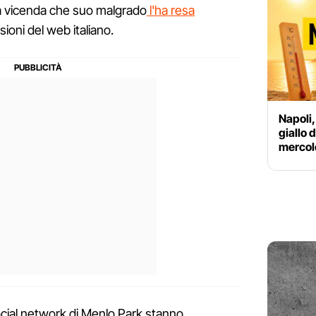
a vicenda che suo malgrado
l'ha resa
sioni del web italiano.
Napoli,
giallo 
mercole
cial network di Menlo Park stanno