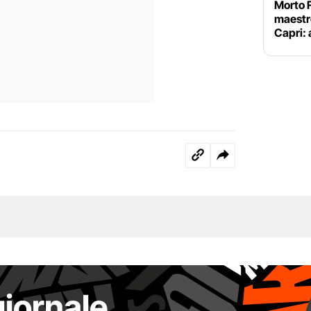
Morto 
maestro
Capri: 
giornale