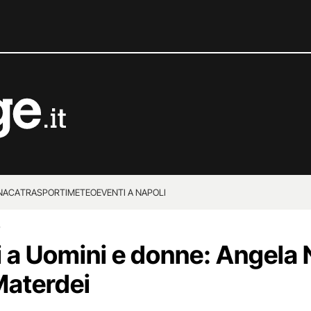
NACA
TRASPORTI
METEO
EVENTI A NAPOLI
9
 a Uomini e donne: Angela 
 Materdei