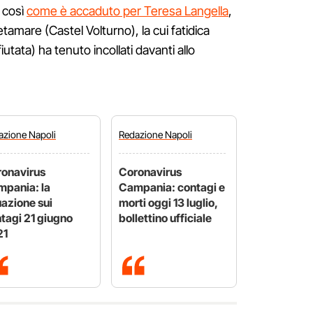
 così
come è accaduto per Teresa Langella
,
etamare (Castel Volturno), la cui fatidica
utata) ha tenuto incollati davanti allo
azione
Napoli
Redazione
Napoli
onavirus
Coronavirus
pania: la
Campania: contagi e
uazione sui
morti oggi 13 luglio,
tagi 21 giugno
bollettino ufficiale
21