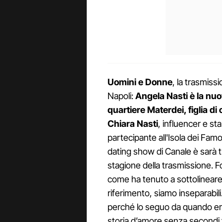
Uomini e Donne
, la trasmiss
Napoli:
Angela Nasti è la nuo
quartiere Materdei, figlia d
Chiara Nasti
, influencer e st
partecipante all'Isola dei Famos
dating show di Canale è sarà t
stagione della trasmissione. Fo
come ha tenuto a sottolineare p
riferimento, siamo inseparabil
perché lo seguo da quando ero 
storia d’amore senza secondi f