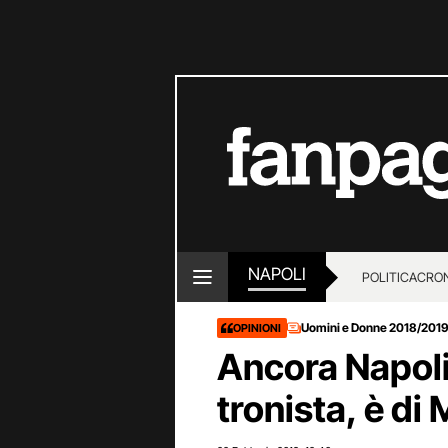
NAPOLI
POLITICA
CRO
Uomini e Donne 2018/201
OPINIONI
Ancora Napoli
tronista, è di