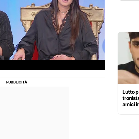
Lutto p
tronist
amici i