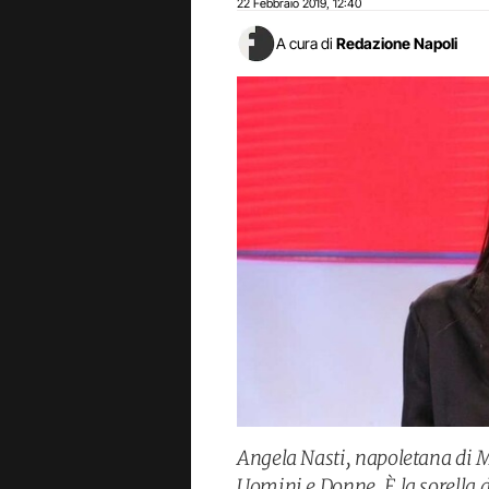
22 Febbraio 2019
12:40
,
A cura di
Redazione Napoli
Angela Nasti, napoletana di Ma
Uomini e Donne. È la sorella d