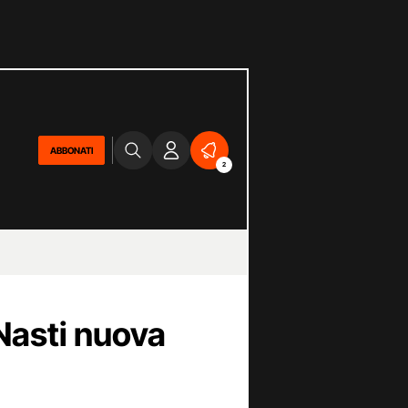
ABBONATI
2
Nasti nuova