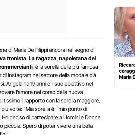
ione di Maria De Filippi ancora nel segno di
va tronista
.
La ragazza, napoletana del
Riccard
i commercianti
, è la sorella della più famosa
coraggi
ar di Instagram nel settore della moda e già
Maria D
i. Angela ha 19 anni e il suo obiettivo nel
rovare l’amore nel corso della nuova
rtissimo il rapporto con la sorella maggiore,
iù volte: "Mia sorella è il mio punto di
i. Ho deciso di partecipare a Uomini e Donne
piccola. Spero di poter vivere una bella
ini".