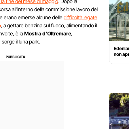
o la fine del mese di maggio
. Dopo la
orsa all'interno della commissione lavoro del
le erano emerse alcune delle
difficoltà legate
o
, a gettare benzina sul fuoco, alimentando il
nvolte, è la
Mostra d'Oltremare
,
 sorge il luna park.
Edenlan
non ap