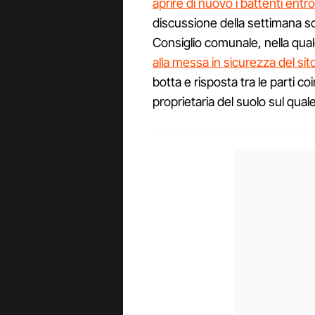
aprire di nuovo i battenti entr
discussione della settimana sc
Consiglio comunale, nella qua
alla messa in sicurezza del sit
botta e risposta tra le parti coi
proprietaria del suolo sul quale