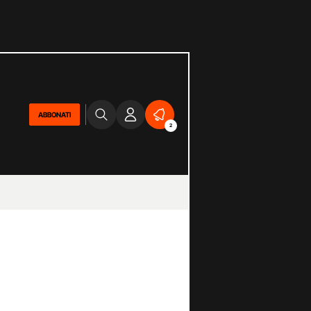
ABBONATI
2