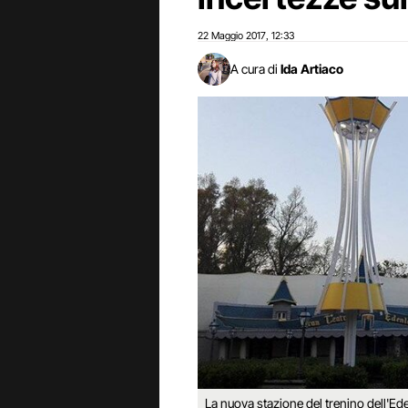
22 Maggio 2017
12:33
,
A cura di
Ida Artiaco
La nuova stazione del trenino dell'Ed