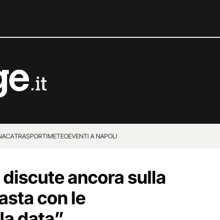
NACA
TRASPORTI
METEO
EVENTI A NAPOLI
 discute ancora sulla
asta con le
la data”