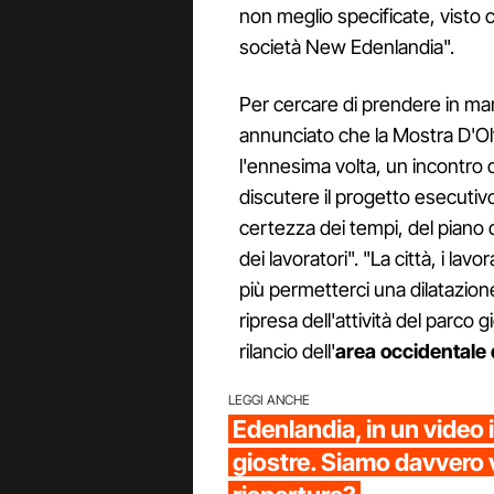
non meglio specificate, visto 
società New Edenlandia".
Per cercare di prendere in man
annunciato che la Mostra D'Ol
l'ennesima volta, un incontro 
discutere il progetto esecutivo
certezza dei tempi, del piano d
dei lavoratori". "La città, i la
più permetterci una dilatazi
ripresa dell'attività del parco g
rilancio dell'
area occidentale 
LEGGI ANCHE
Edenlandia, in un video i
giostre. Siamo davvero vi