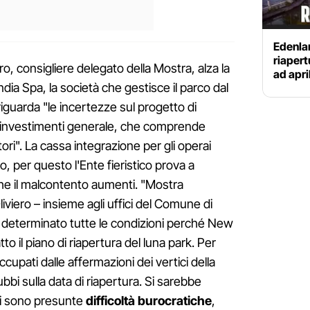
Edenlan
riapert
ro, consigliere delegato della Mostra, alza la
ad apri
a Spa, la società che gestisce il parco dal
iguarda "le incertezze sul progetto di
di investimenti generale, che comprende
ori". La cassa integrazione per gli operai
, per questo l'Ente fieristico prova a
he il malcontento aumenti. "Mostra
iviero – insieme agli uffici del Comune di
 determinato tutte le condizioni perché New
o il piano di riapertura del luna park. Per
upati dalle affermazioni dei vertici della
dubbi sulla data di riapertura. Si sarebbe
ci sono presunte
difficoltà burocratiche
,