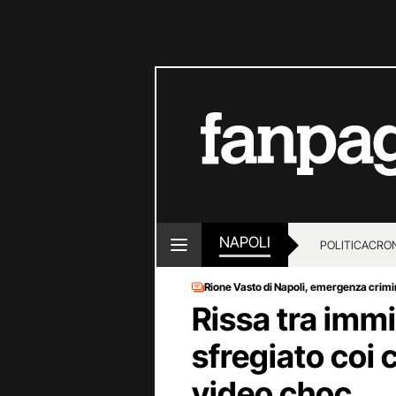
NAPOLI
POLITICA
CRO
Rione Vasto di Napoli, emergenza crimi
Rissa tra immi
sfregiato coi c
video choc