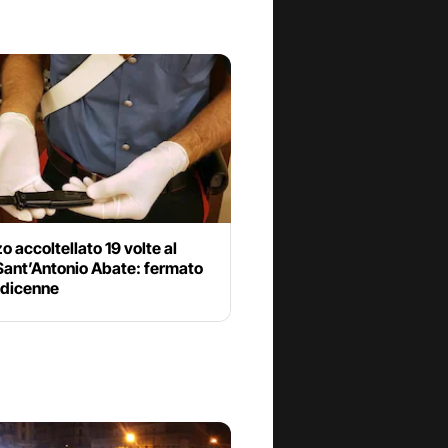
 accoltellato 19 volte al
Sant’Antonio Abate: fermato
ndicenne