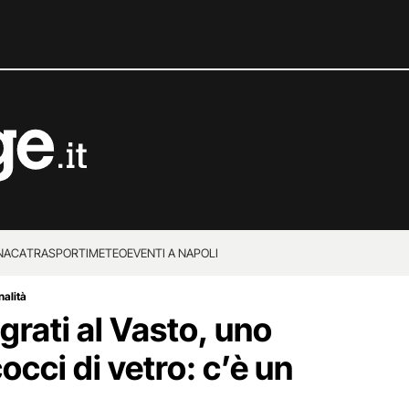
NACA
TRASPORTI
METEO
EVENTI A NAPOLI
nalità
grati al Vasto, uno
occi di vetro: c’è un