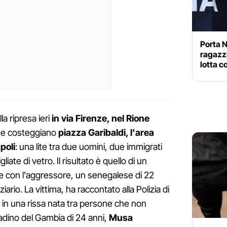
Porta N
ragazzi
lotta co
a ripresa ieri
in via Firenze, nel Rione
 che costeggiano
piazza Garibaldi, l'area
poli
: una lite tra due uomini, due immigrati
liate di vetro. Il risultato è quello di un
, e con l'aggressore, un senegalese di 22
ario. La vittima, ha raccontato alla Polizia di
 in una rissa nata tra persone che non
tadino del Gambia di 24 anni,
Musa