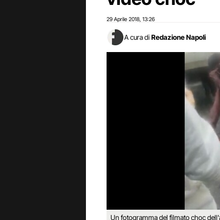
29 Aprile 2018
13:26
,
A cura di
Redazione Napoli
Un fotogramma del filmato choc dell