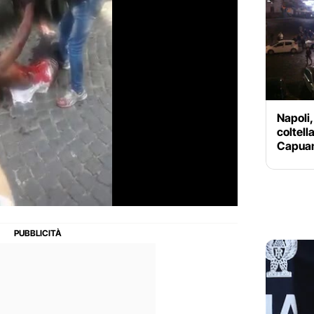
Napoli, 
coltell
Capua