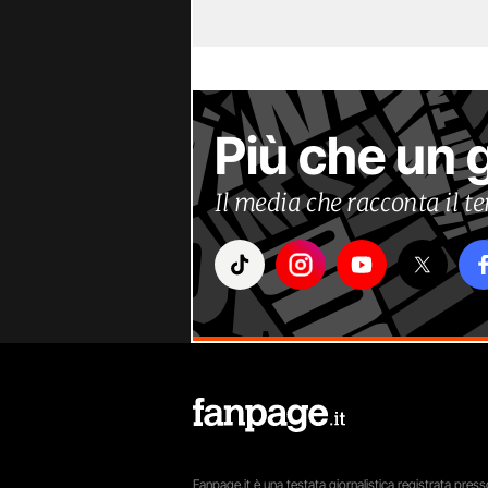
Più che un 
Il media che racconta il 
Fanpage.it è una testata giornalistica registrata presso