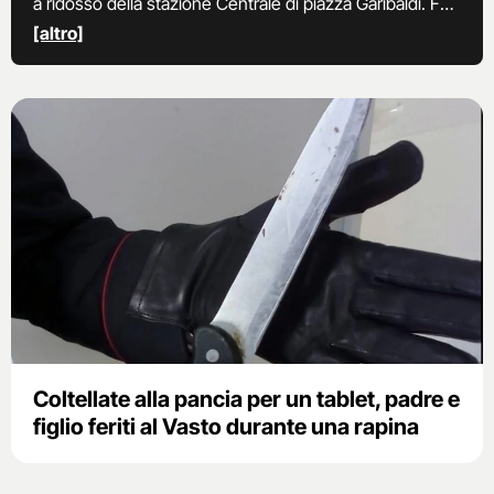
a ridosso della stazione Centrale di piazza Garibaldi. Fa
parte della Municipalità 4.
[altro]
Coltellate alla pancia per un tablet, padre e
figlio feriti al Vasto durante una rapina