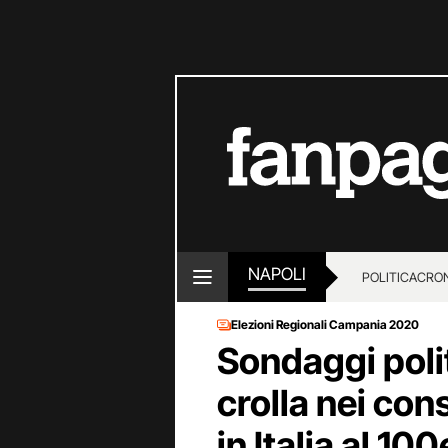
NAPOLI
POLITICA
CRO
Elezioni Regionali Campania 2020
Sondaggi polit
crolla nei con
in Italia al 1