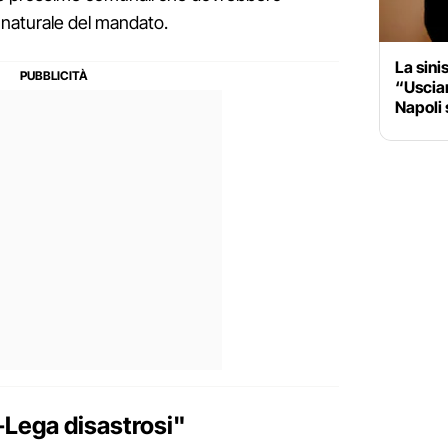
 naturale del mandato.
La sini
“Usciam
Napoli 
i-Lega disastrosi"