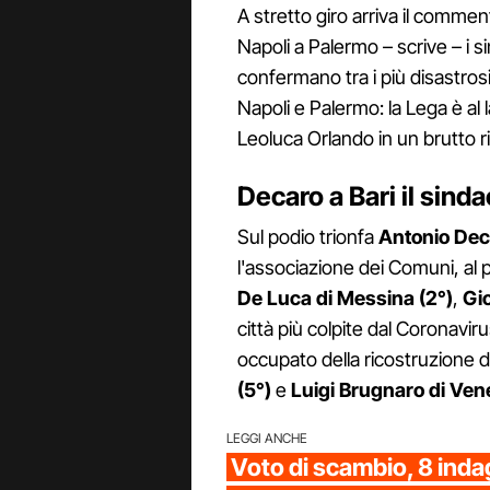
A stretto giro arriva il comme
Napoli a Palermo – scrive – i s
confermano tra i più disastrosi d
Napoli e Palermo: la Lega è al
Leoluca Orlando in un brutto r
Decaro a Bari il sind
Sul podio trionfa
Antonio Deca
l'associazione dei Comuni, al 
De Luca di Messina (2°)
,
Gi
città più colpite dal Coronavir
occupato della ricostruzione 
(5°)
e
Luigi Brugnaro di Vene
LEGGI ANCHE
Voto di scambio, 8 inda