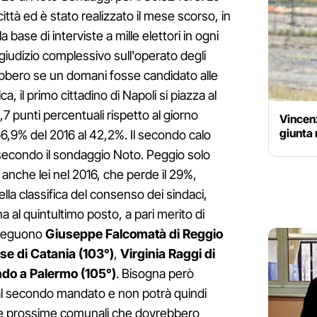
ttà ed è stato realizzato il mese scorso, in
base di interviste a mille elettori in ogni
giudizio complessivo sull'operato degli
ebbero se un domani fosse candidato alle
ca, il primo cittadino di Napoli si piazza al
 punti percentuali rispetto al giorno
Vincen
giunta
6,9% del 2016 al 42,2%. Il secondo calo
, secondo il sondaggio Noto. Peggio solo
anche lei nel 2016, che perde il 29%,
lla classifica del consenso dei sindaci,
na al quintultimo posto, a pari merito di
Seguono
Giuseppe Falcomatà di Reggio
se di Catania (103°)
,
Virginia Raggi di
ndo a Palermo (105°)
. Bisogna però
al secondo mandato e non potrà quindi
lle prossime comunali che dovrebbero