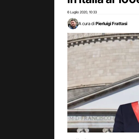
6 Luglio 2020
10:33
,
A cura di
Pierluigi Frattasi