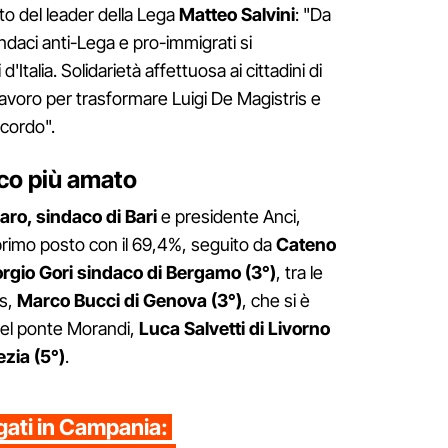
nto del leader della Lega
Matteo Salvini
: "Da
indaci anti-Lega e pro-immigrati si
'Italia. Solidarietà affettuosa ai cittadini di
 lavoro per trasformare Luigi De Magistris e
icordo".
aco più amato
ro, sindaco di Bari
e presidente Anci,
primo posto con il 69,4%, seguito da
Cateno
orgio Gori sindaco di Bergamo (3°)
, tra le
us,
Marco Bucci di Genova (3°)
, che si è
del ponte Morandi,
Luca Salvetti di Livorno
zia (5°)
.
gati in Campania: