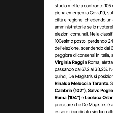
studio mette a confronto 105 ci
piena emergenza Covid19, sulla 
città e regione, chiedendo un 
amministratori e se lo rivoter
elezioni comunali. Nella classifi
100esimo posto, perdendo 24,7
dell'elezione, scendendo dal 6
peggiore di consensi in Italia
Virginia Raggi
a Roma, eletta 
passando dal 67,2 al 38,2%. Ne
quindi, De Magistris si posizio
Rinaldo Melucci a Taranto
. 
Calabria (102°)
,
Salvo Poglie
Roma (104°)
e
Leoluca Orla
precisare che De Magistris è 
essere ricandidato sindaco a