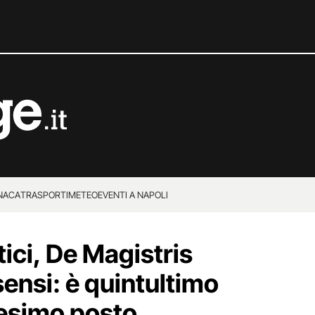
NACA
TRASPORTI
METEO
EVENTI A NAPOLI
ici, De Magistris
sensi: è quintultimo
00esimo posto