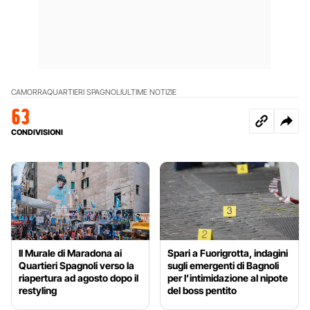
CAMORRA
QUARTIERI SPAGNOLI
ULTIME NOTIZIE
63
CONDIVISIONI
Il Murale di Maradona ai
Spari a Fuorigrotta, indagini
Quartieri Spagnoli verso la
sugli emergenti di Bagnoli
riapertura ad agosto dopo il
per l’intimidazione al nipote
restyling
del boss pentito