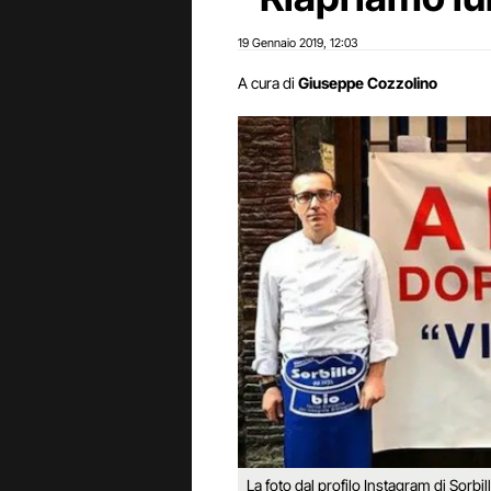
19 Gennaio 2019
12:03
,
A cura di
Giuseppe Cozzolino
La foto dal profilo Instagram di Sorbil