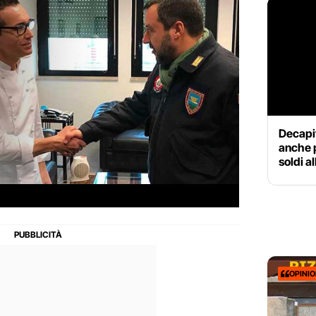
Decapit
anche 
soldi a
OPINI