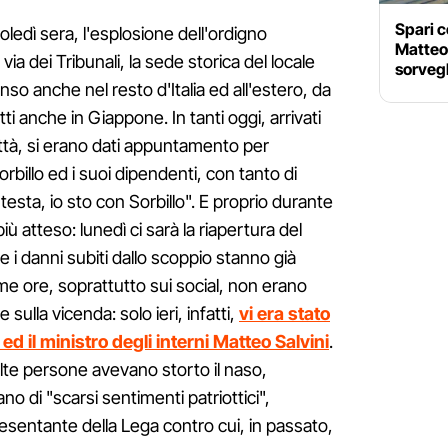
Spari c
ledì sera, l'esplosione dell'ordigno
Matteo,
 via dei Tribunali, la sede storica del locale
sorveg
anso anche nel resto d'Italia ed all'estero, da
i anche in Giappone. In tanti oggi, arrivati
ttà, si erano dati appuntamento per
rbillo ed i suoi dipendenti, con tanto di
 testa, io sto con Sorbillo". E proprio durante
ù atteso: lunedì ci sarà la riapertura del
nare i danni subiti dallo scoppio stanno già
ime ore, soprattutto sui social, non erano
ulla vicenda: solo ieri, infatti,
vi era stato
ed il ministro degli interni Matteo Salvini
.
lte persone avevano storto il naso,
no di "scarsi sentimenti patriottici",
esentante della Lega contro cui, in passato,