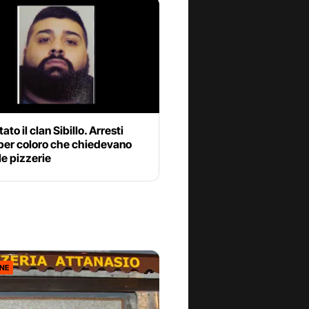
ato il clan Sibillo. Arresti
per coloro che chiedevano
lle pizzerie
ONE