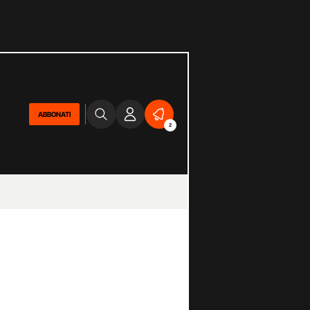
ABBONATI
2