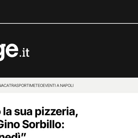
NACA
TRASPORTI
METEO
EVENTI A NAPOLI
la sua pizzeria,
Gino Sorbillo:
nedì”