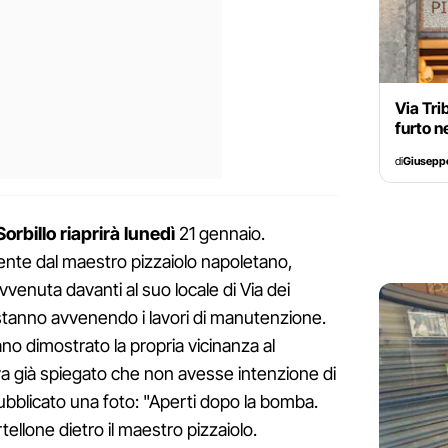
Via Tri
furto n
di
Giusepp
orbillo riaprirà lunedì
21 gennaio.
mente dal maestro pizzaiolo napoletano,
enuta davanti al suo locale di Via dei
 stanno avvenendo i lavori di manutenzione.
vano dimostrato la propria vicinanza al
va già spiegato che non avesse intenzione di
ubblicato una foto: "Aperti dopo la bomba.
tellone dietro il maestro pizzaiolo.