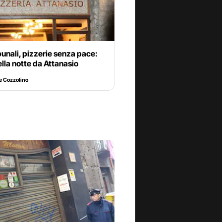
bunali, pizzerie senza pace:
ella notte da Attanasio
e Cozzolino