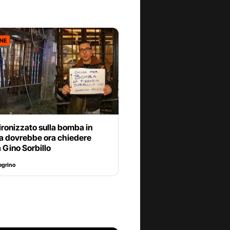
ONE
ironizzato sulla bomba in
ia dovrebbe ora chiedere
 Gino Sorbillo
egrino