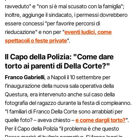
ravveduto" e "non si è mai scusato con la famiglia";
inoltre, aggiunge il sindacato, i permessi dovrebbero
essere concessi "per favorire percorsi di
rieducazione" e non per "
eventi ludici, come
spettacoli o feste private
".
Il Capo della Polizia: "Come dare
torto ai parenti di Della Corte?"
Franco Gabrielli
, a Napoli il 10 settembre per
l'inaugurazione della nuova sala operativa della
Questura, era intervenuto anche sul caso della
fotografia del ragazzo durante la festa di compleanno.
"I familiari di Franco Della Corte sono arrabbiati per
quelle foto? – aveva chiesto –
e come dargli torto?
".
Per il Capo della Polizia "il problema è che questo