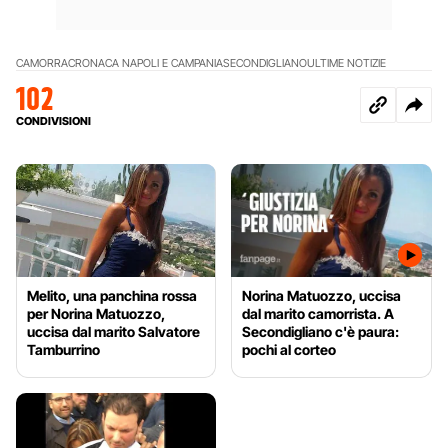
CAMORRA
CRONACA NAPOLI E CAMPANIA
SECONDIGLIANO
ULTIME NOTIZIE
102
CONDIVISIONI
Melito, una panchina rossa
Norina Matuozzo, uccisa
per Norina Matuozzo,
dal marito camorrista. A
uccisa dal marito Salvatore
Secondigliano c'è paura:
Tamburrino
pochi al corteo