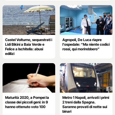
Castel Volturno, sequestrati i
Agropoli, De Luca riapre
Lidi Bikini a Baia Verde e
l’ospedale: “Ma niente codici
Felice a Ischitella: abusi
rossi, qui morirebbero”
edilizi
Maturità 2020, a Pompei la
Metro 1 Napoli, arrivati i primi
classe dei piccoli geni: in 9
2 treni dalla Spagna.
hanno ottenuto voto 100
Saranno provati di notte sui
binari