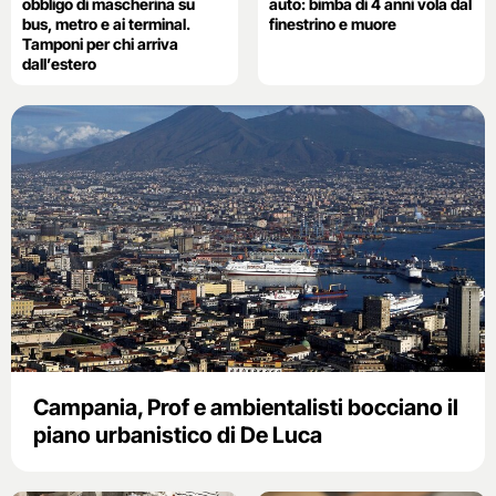
obbligo di mascherina su
auto: bimba di 4 anni vola dal
bus, metro e ai terminal.
finestrino e muore
Tamponi per chi arriva
dall’estero
Campania, Prof e ambientalisti bocciano il
piano urbanistico di De Luca