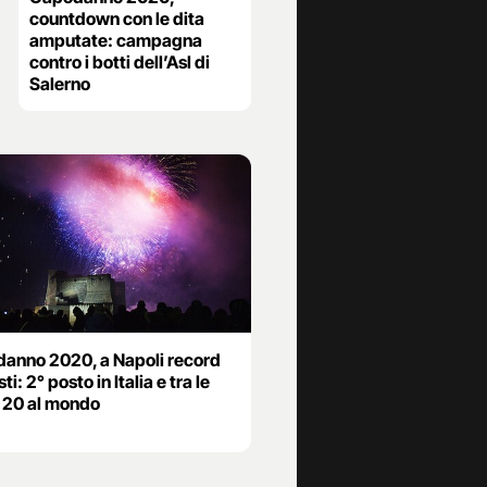
countdown con le dita
amputate: campagna
contro i botti dell’Asl di
Salerno
anno 2020, a Napoli record
sti: 2° posto in Italia e tra le
 20 al mondo