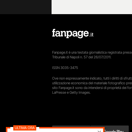
Fanpage.it è una testata giornalistica registrata presso
Tribunale di Napoli n. 57 del 26/07/2011.
ISSN 3035-3475
Ove non espressamente indicato, tutti i diritti di sfru
utilizzazione economica del materiale fotografico pre
sito Fanpage.it sono da intendersi di proprietà dei forn
LaPresse e Getty Images.