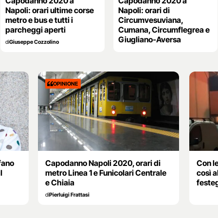
Capodanno 2020 a
Capodanno 2020 a
Napoli: orari ultime corse
Napoli: orari di
metro e bus e tutti i
Circumvesuviana,
parcheggi aperti
Cumana, Circumflegrea e
Giugliano-Aversa
di
Giuseppe Cozzolino
OPINIONE
fano
Capodanno Napoli 2020, orari di
Con le
l
metro Linea 1 e Funicolari Centrale
così 
e Chiaia
feste
di
Pierluigi Frattasi