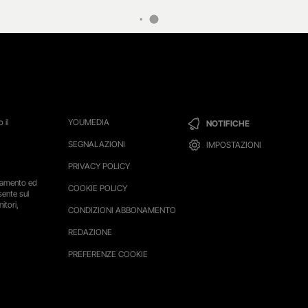
 il
YOUMEDIA
NOTIFICHE
SEGNALAZIONI
IMPOSTAZIONI
PRIVACY POLICY
ttamento ed
COOKIE POLICY
sente sul
itori,
CONDIZIONI ABBONAMENTO
REDAZIONE
PREFERENZE COOKIE